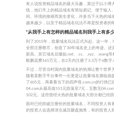
有人说投资精品域名的最大乐趣，莫过于以小博大
线，他们手上的精品域名有简短易记、便于输入
间、环境的推移而发生变化，许多当下火热的域
越来越少，以至于精品域名玩法不再是投资者的
“从我手上有怎样的精品域名到我手上有多少
到了2015年，批量域名玩法正式兴起。这一年，
全部注册罄尽，创造了30年域名史上的奇迹。还是
新高。其它域名后缀如.net、.cc、.xyz、.
毅鹏花费165万元，在2天内注册了3.3万个6数字.
不过，尽管当时国内批量域名的热潮让整个世界
随着某数字平台事件一出更是让批量域名濒临崩盘。
了605元，再看看当下的四声母.com.cn的行情
04.com从最高值551元跌落至7元，五数无04.co
102元。这些曾经火热的批量域名大部分都已经
面对已经跌破注册价的批量域名，不同投资人有
的投资人会选择清仓减压砸盘抛售，有的投资人