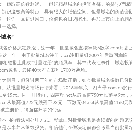
，赚取高倍数利润。一般玩精品域名的投资者都走的是“少而精
、辨识度极高等特点，具有很大的增值空间。但是域名的价值会
名，也许一旦错过风口，价值也会日趋缩水。再加上市面上的精
唯一选择。
域名”
域名价格疯狂暴涨，这一年，批量域名直接导致6数字.com历史
这一年，由于批量域名注册，.cn注册量继2009年后重回巅峰
wang等都相继搭上此次“批量注册”的顺风车。其中代表性事件：域名投
com域名，最终40天左右获利1700万离场。
为之侧目，但经过两三年的市场验证后，如今批量域名多数已经
从批量域名市场行情来看，2016年年底，四声母.com.cn的
已跌至15元。同一时段内，四声母.net从最高值750元跌落至9元
m.cn从最高值722元跌落至23元，五数无04.net从最高值1160
跌破注册价，将面临归零的命运。
着不同的看法和处理方式。就拿面对批量域名是否续费的问题来
则是以米养米继续投资。相信他们在做决定前都会考量当前批量