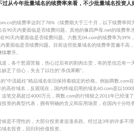
不过从今年批量域名的续费率来看，不少批量域名投资人
om.cn的续费率达到了78%（续费期大于三个月，以下续费率同
域名在90天内要面临是否续费问题。其他的像四声母.net的续费率才
名在90天内要面临是否续费问题。六数无04.com的续费率为39%
在90天内要面临是否续费问题。目前这些批量域名的续费率普遍不高
继续攀升。
载道，各个愁眉苦脸，伤心过后有的割肉出货，有的坚信总有一
缺乏了信心，失去了以往的“杀伐果断”。
“中流砥柱”精品域名依旧保持着稳定的价格。例如两数.com在2
年的高价域名，反观现在，国内终端启用的域名60.com是以100
笔交易超过4000万元，两数.com的行情较之2011年已经涨
值投资的典型代表，拥有明确的含义和应用场景，在国内十分吃
时候是不理性的，大部分投资者追涨杀跌。经过这3年的许多不理
的域名投资，回归到价值投资。