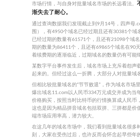
市场行情，与自身对批量域名市场的长远看法。
渐失去了耐心。
通过查询数据我们发现截止到9月14号，四声母.c
围），有4950个域名已经过期且还有30381个
已经过期的数量有61571个，且还有21098个域
期的数量为86411个，且还有69865个域名
着续费期的逐渐临近，过期域名的数量仍有可能
某数字平台事件发生后，域名市场上充斥着怨声
起来的。但经过这么一折腾，大部分人对批量域名
但相比较批量域名的“节节败退”，作为域名市场里的
爆出域名11.com以人民币334万元成交并成为当
价格购买，按照当时比特币的行情换算成人民币，这
这也是因为精品拼音域名包括双拼、三拼都是价
端市场应用率高，潜力较大。
在这几年的域名市场中，我们看到批量域名很多
刻，大家在受伤过后，也许反而会怀念起早些年