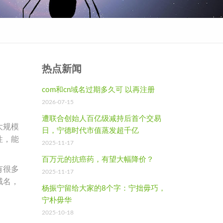
热点新闻
com和cn域名过期多久可 以再注册
2026-07-15
遭联合创始人百亿级减持后首个交易
大规模
日，宁德时代市值蒸发超千亿
性，能
2025-11-17
百万元的抗癌药，有望大幅降价？
有很多
2025-11-17
域名，
杨振宁留给大家的8个字：宁拙毋巧，
宁朴毋华
2025-10-18