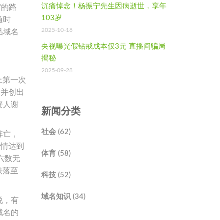
沉痛悼念！杨振宁先生因病逝世，享年
”的路
103岁
随时
2025-10-18
品域名
央视曝光假钻戒成本仅3元 直播间骗局
揭秘
2025-09-28
上第一次
，并创出
资人谢
新闻分类
社会 (62)
阵亡，
行情达到
体育 (58)
，六数无
元跌落至
科技 (52)
域名知识 (34)
说，有
域名的