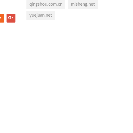
qingshou.com.cn
misheng.net
yuejuan.net