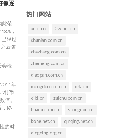
好像逐
热门网站
为此范
xcto.cn
0w.net.cn
48%，
，已经过
shunian.com.cn
，之后随
chazhang.com.cn
zhemeng.com.cn
天会涨
diaopan.com.cn
011年
mengduo.com.cn
iela.cn
0比特币
eibi.cn
zuichu.com.cn
了数倍。
香，终
huaiju.com.cn
shangmie.cn
bohe.net.cn
qinqing.net.cn
性的时
dingding.org.cn