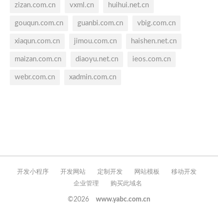
zizan.com.cn
vxml.cn
huihui.net.cn
gouqun.com.cn
guanbi.com.cn
vbig.com.cn
xiaqun.com.cn
jimou.com.cn
haishen.net.cn
maizan.com.cn
diaoyu.net.cn
ieos.com.cn
webr.com.cn
xadmin.com.cn
开发小程序
开发网站
定制开发
网站模板
移动开发
企业管理
购买此域名
©2026
www.yabc.com.cn