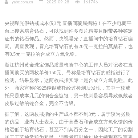
yabc.com.cn
2025-09-28
161746
央视曝光假钻戒成本仅3元 直播间骗局揭秘！在不少电商平
台上搜索培育钻石，可以找到许多图片精美且附带各种鉴定
证书的钻石饰品。然而，央视曝光了直播间中的培育钻石骗
局。调查发现，冒充培育钻石的有20元一克拉的莫桑石，也
有0.5元一克拉的合成立方氧化锆。
浙江杭州黄金珠宝饰品质量检验中心的工作人员对记者在直
播间购买的两枚单价150元、号称是培育钻石的戒指进行了
检测。结果显示，这两枚戒指实际上是合成立方氧化唑。此
外，商家宣称的925纯银戒托经过检测后发现，其中一枚戒
托只是成本几元的铜合金镀银，另一枚则是容易导致佩戴者
皮肤过敏的镍合金，完全不含银。
据了解，这两枚戒指的生产成本都不到3元，属于较为劣质
的仿品。业内人士表示，由于莫桑石和合成立方氧化锆的价
格远低于培育钻石，甚至不到其百分之一，因此工厂的切割
加工工艺通常较为粗糙。消费者可以通过放大镜观察珠宝表