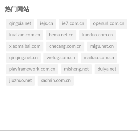
热门网站
qingxia.net
iejs.cn
ie7.com.cn
openurl.com.cn
kuaizan.com.cn
hema.net.cn
kanduo.com.cn
xiaomaibai.com
checang.com.cn
migu.net.cn
qinqing.net.cn
welog.com.cn
mailiao.com.cn
playframework.com.cn
misheng.net
duiya.net
jiuzhuo.net
xadmin.com.cn