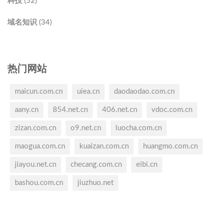
科技 (52)
域名知识 (34)
热门网站
maicun.com.cn
uiea.cn
daodaodao.com.cn
aany.cn
854.net.cn
406.net.cn
vdoc.com.cn
zizan.com.cn
o9.net.cn
luocha.com.cn
maogua.com.cn
kuaizan.com.cn
huangmo.com.cn
jiayou.net.cn
checang.com.cn
eibi.cn
bashou.com.cn
jiuzhuo.net