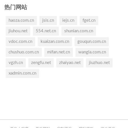
热门网站
haoza.com.cn
jsis.cn
iejs.cn
fget.cn
jiuhou.net
554.net.cn
shunian.com.cn
vdoc.com.cn
kuaizan.com.cn
gouqun.com.cn
chushuo.com.cn
mifan.net.cn
wangla.com.cn
vgzh.cn
zengfu.net
zhaiyao.net
jiuzhuo.net
xadmin.com.cn