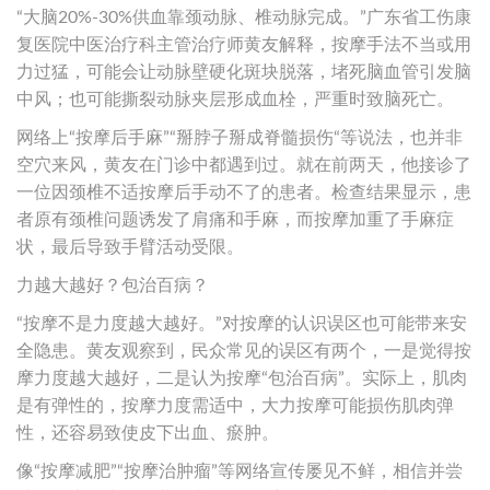
“大脑20%-30%供血靠颈动脉、椎动脉完成。”广东省工伤康
复医院中医治疗科主管治疗师黄友解释，按摩手法不当或用
力过猛，可能会让动脉壁硬化斑块脱落，堵死脑血管引发脑
中风；也可能撕裂动脉夹层形成血栓，严重时致脑死亡。
网络上“按摩后手麻”“掰脖子掰成脊髓损伤“等说法，也并非
空穴来风，黄友在门诊中都遇到过。就在前两天，他接诊了
一位因颈椎不适按摩后手动不了的患者。检查结果显示，患
者原有颈椎问题诱发了肩痛和手麻，而按摩加重了手麻症
状，最后导致手臂活动受限。
力越大越好？包治百病？
“按摩不是力度越大越好。”对按摩的认识误区也可能带来安
全隐患。黄友观察到，民众常见的误区有两个，一是觉得按
摩力度越大越好，二是认为按摩“包治百病”。实际上，肌肉
是有弹性的，按摩力度需适中，大力按摩可能损伤肌肉弹
性，还容易致使皮下出血、瘀肿。
像“按摩减肥”“按摩治肿瘤”等网络宣传屡见不鲜，相信并尝