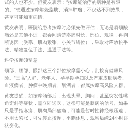
试的人也不少。但黄友表示：“按摩能治疗的病种是有限
的。”想通过按摩燃烧脂肪、消掉肿瘤，不仅达不到效果，
甚至可能加重病情。
黄友表明，医院给患者按摩时必须先做评估，无论是肩颈酸
痛还是其他不适，都会问清楚疼痛时长、部位、规律，再判
断诱因（受寒、肌肉紧张、小关节错位），采取对应放松手
法、精准复位手法、温通手法等。
科学按摩须留意
颈部、腰部、眼部这三个部位按摩需小心，乱按有健康风
险。“三高”人群、老年人、孕早期孕妇以及严重皮肤病者、
血液病者、肿瘤中晚期者、酗酒者，都属按摩高风险人群。
黄友提醒，如按摩颈部后，出现头晕、胸闷，甚至突发性嘴
角歪斜等症状，需立即送医，这很可能是脑病的信号。如果
只是手指麻痹、肌肉局部酸痛，可能是暂时性神经根压迫，
不用太紧张，可先停止按摩，平躺休息，观察后续24小时症
状变化。