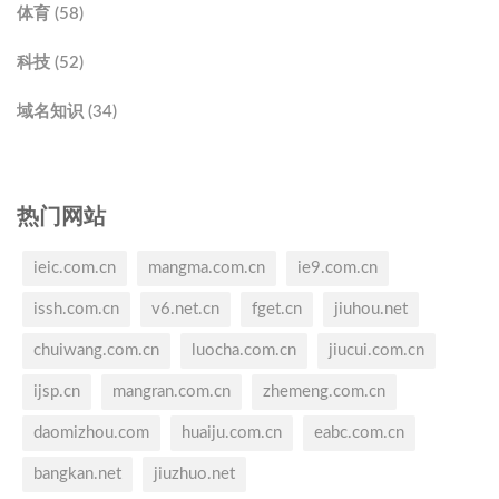
体育 (58)
科技 (52)
域名知识 (34)
热门网站
ieic.com.cn
mangma.com.cn
ie9.com.cn
issh.com.cn
v6.net.cn
fget.cn
jiuhou.net
chuiwang.com.cn
luocha.com.cn
jiucui.com.cn
ijsp.cn
mangran.com.cn
zhemeng.com.cn
daomizhou.com
huaiju.com.cn
eabc.com.cn
bangkan.net
jiuzhuo.net