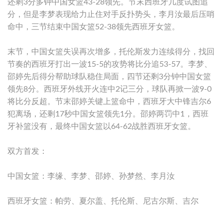
还剩3分多钟中国女篮43-28领先。节末西班牙几度试图追
分，但是李梦表现给力止住对手反扑势头，李月汝最后压哨
命中，三节结束中国女篮52-38领先西班牙女篮。
末节，中国女篮失误再次增多，托伦斯发力连续得分，找回
节奏的西班牙打出一波15-5的攻势将比分追53-57。李梦、
邵婷先后得分帮助球队稳住局面，四节还剩3分钟中国女篮
领先8分。西班牙外线开火连中2记三分，球队再掀一波9-0
将比分反超。节末邵婷关键上篮命中，西班牙大中锋吉尔6
犯离场，还剩17秒中国女篮领先1分。邵婷两罚中1，西班
牙补篮没有，最终中国女篮以64-62战胜西班牙女篮。
双方首发：
中国女篮：李缘、李梦、邵婷、孙梦然、李月汝
西班牙女篮：帕劳、夏尔盖、托伦斯、尼古尔斯、吉尔