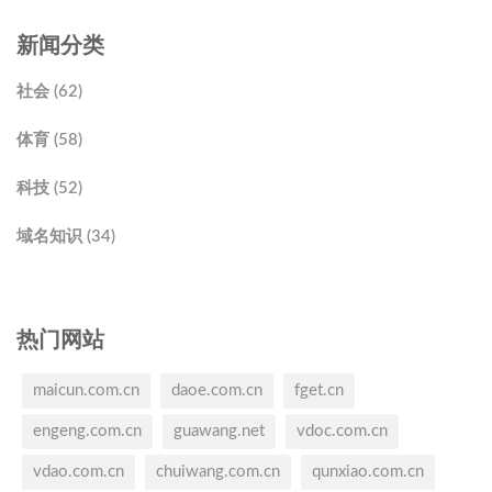
新闻分类
社会 (62)
体育 (58)
科技 (52)
域名知识 (34)
热门网站
maicun.com.cn
daoe.com.cn
fget.cn
engeng.com.cn
guawang.net
vdoc.com.cn
vdao.com.cn
chuiwang.com.cn
qunxiao.com.cn