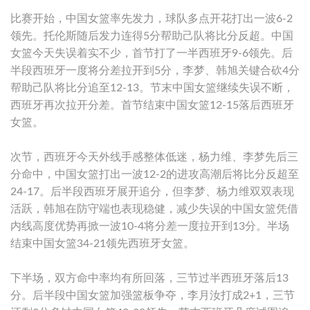
比赛开始，中国女篮率先发力，球队多点开花打出一波6-2
领先。托伦斯随后发力连得5分帮助己队将比分反超。中国
女篮今天失误着实不少，首节打了一半西班牙9-6领先。后
半段西班牙一度将分差拉开到5分，李梦、韩旭关键合砍4分
帮助己队将比分追至12-13。节末中国女篮继续失误不断，
西班牙再次拉开分差。首节结束中国女篮12-15落后西班牙
女篮。
次节，西班牙今天外线手感整体低迷，杨力维、李梦先后三
分命中，中国女篮打出一波12-2的进攻高潮后将比分反超至
24-17。后半段西班牙展开追分，但李梦、杨力维双双表现
活跃，韩旭在防守端也表现稳健，减少失误的中国女篮凭借
内线高度优势再掀一波10-4将分差一度拉开到13分。半场
结束中国女篮34-21领先西班牙女篮。
下半场，双方命中率均有所回落，三节过半西班牙落后13
分。后半段中国女篮加强篮板争夺，李月汝打成2+1，三节