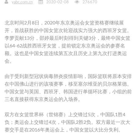
yabc.com.cn
2020-02-08
276670
北京时间2月8日，2020年东京奥运会女篮资格赛继续展
开，首战获胜的中国女篮次轮迎战实力强大的西班牙女篮。
李梦贡献13分，邵婷最后时刻得到关键3分，最终中国女篮
以64-62战胜西班牙女篮，提前锁定东京奥运会的参赛名
额。这也是中国女篮连续第五次且历史上第九次打进奥运
会。
由于受到新型冠状病毒肺炎疫情影响，国际篮联将原本安排
在中国佛山进行的该项赛事，移至塞尔维亚的贝尔格莱德。
中国女篮与英国、西班牙、韩国进行单循环比赛，小组的前
三名直接获得东京奥运会的入场券。
双方在女篮世界杯（世锦赛）上交锋过5次，中国队1胜4
负；奥运会上交锋过4次，中国队2胜2负。双方最近一次大
赛交手是在2016年奥运会上，中国女篮以大比分失利。