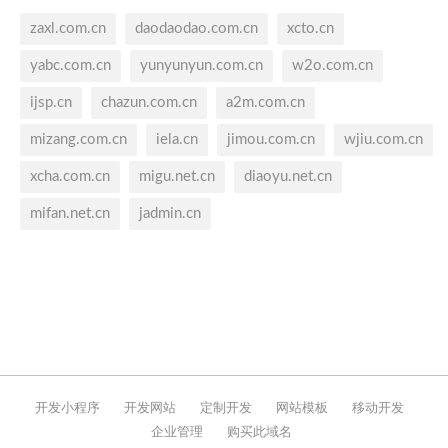
zaxl.com.cn
daodaodao.com.cn
xcto.cn
yabc.com.cn
yunyunyun.com.cn
w2o.com.cn
ijsp.cn
chazun.com.cn
a2m.com.cn
mizang.com.cn
iela.cn
jimou.com.cn
wjiu.com.cn
xcha.com.cn
migu.net.cn
diaoyu.net.cn
mifan.net.cn
jadmin.cn
开发小程序
开发网站
定制开发
网站模板
移动开发
企业管理
购买此域名