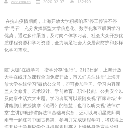
yabc.com.cn
2020-02-07
132490
在抗击疫情期间，上海开放大学积极响应“停工停课不停
学”号召，充分发挥新型大学信息化、数字化和互联网学习
优势，通过多种渠道，及时向个体学习者、社会大众开放优
质课程资源和学习资源，全力满足社会大众居家防护和多样
化学习需求。
随“大咖”在线学习，攒学分存“银行”。2月3日起，上海开放
大学在线开放课程全面免费开放，市民们关注注册“上海开
放大学在线学习”微信公众号，即可参加学习。学习内容涵
盖人文修养、艺术设计、学前教育、职业技能、公共安全以
及健康生活六大主题。学习者既可以跟随央视“百家讲坛”主
讲鲍鹏山教授揣摩《论语》的智慧，也可以听央视“法律讲
堂”主讲伊晓婷讲解法律基础与实务，还可以与明星教师周
雨奇一起练习中国古典舞。参与并完成课程学习，将获得上
海开放大学相应学分并根据规则存入上海终身教育学分银