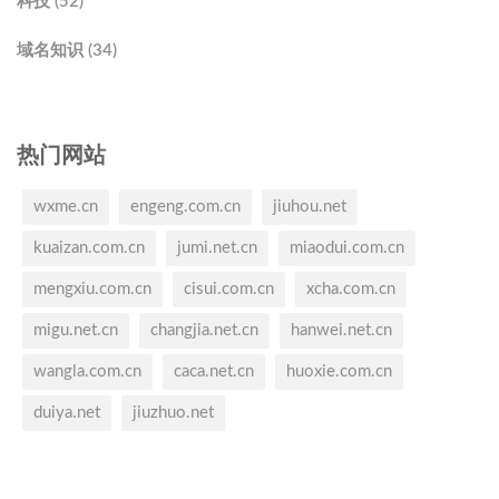
科技 (52)
域名知识 (34)
热门网站
wxme.cn
engeng.com.cn
jiuhou.net
kuaizan.com.cn
jumi.net.cn
miaodui.com.cn
mengxiu.com.cn
cisui.com.cn
xcha.com.cn
migu.net.cn
changjia.net.cn
hanwei.net.cn
wangla.com.cn
caca.net.cn
huoxie.com.cn
duiya.net
jiuzhuo.net