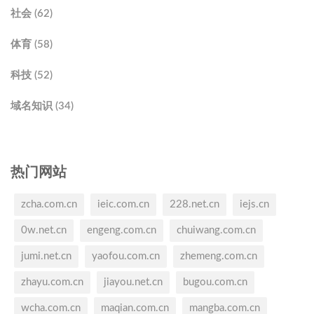
社会 (62)
体育 (58)
科技 (52)
域名知识 (34)
热门网站
zcha.com.cn
ieic.com.cn
228.net.cn
iejs.cn
0w.net.cn
engeng.com.cn
chuiwang.com.cn
jumi.net.cn
yaofou.com.cn
zhemeng.com.cn
zhayu.com.cn
jiayou.net.cn
bugou.com.cn
wcha.com.cn
maqian.com.cn
mangba.com.cn